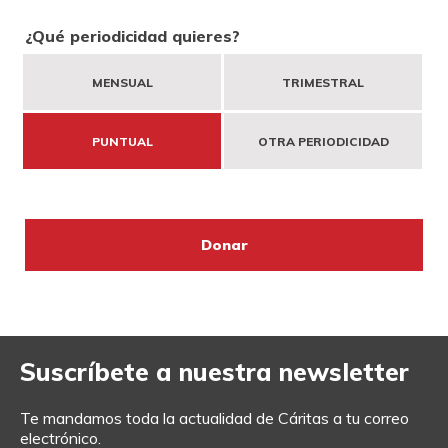
DONA
NECESITAS APOYO
HAZTE VOLUNTARIO
CAMPAÑAS
EMERGENCIAS
¿Qué periodicidad quieres?
MENSUAL
TRIMESTRAL
CANAL DE DENUNCIA
ENTIDADES SOLIDARIAS
PUBLICACIONES
BUSCADOR
ACCESO PARA USUARIOS
PUNTUAL
OTRA PERIODICIDAD
HERENCIAS Y LEGADOS
OTRAS FORMAS DE COLABORAR
Suscríbete a nuestra newsletter
Te mandamos toda la actualidad de Cáritas a tu correo
electrónico.