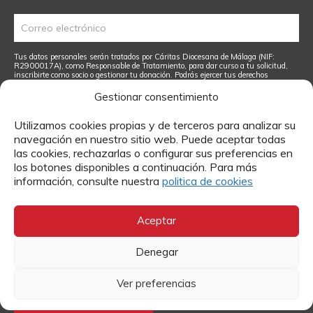
Tus datos personales serán tratados por Cáritas Diocesana de Málaga (NIF:
R2900017A), como Responsable de Tratamiento, para dar curso a tu solicitud,
inscribirte como socio o gestionar tu donación. Podrás ejercer tus derechos
dirigiendo una petición a caritas@caritasmalaga.es. Una vez realizada tu
donación no se realizan devoluciones.
Leer más.
Gestionar consentimiento
He leído y acepto el
Aviso Legal
y
la Política de Privacidad
Utilizamos cookies propias y de terceros para analizar su
navegación en nuestro sitio web. Puede aceptar todas
las cookies, rechazarlas o configurar sus preferencias en
los botones disponibles a continuación. Para más
información, consulte nuestra
politica de cookies
Contacto
Aceptar
Si quieres más información sobre algún tema o enviarnos
tu currículum para trabajar en Cáritas, puedes hacerlo a
Denegar
través de estos formularios.
Ver preferencias
MÁS INFORMACIÓN