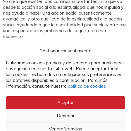
Yo creo que existen dos caminos importantes, uno que va
desde la acción social a la espiritualidad, que nos impulsa y
nos ayuda a hacer una acción social auténticamente
evangélica, y otro que lleva de la espiritualidad a la acción
social, ayudando a que la espiritualidad pise suelo y ofrezca
una respuesta a los problemas de la gente en este
momento.
Entonces, podemos decir que, la una sin la otra, no
Gestionar consentimiento
caminan bien, ¿no?
Utilizamos cookies propias y de terceros para analizar su
Yo creo que es así. Evidentemente, cabe acción social sin
navegación en nuestro sitio web. Puede aceptar todas
espiritualidad cristiana, pero esta última aporta a esa acción
las cookies, rechazarlas o configurar sus preferencias en
una profundidad nueva, universalidad y gratuidad. Además,
los botones disponibles a continuación. Para más
la acción social sitúa a la espiritualidad en una clave más
información, consulte nuestra
politica de cookies
cercana a los sufrimientos y a la realidad de las personas.
¿Cómo ser y mantener encendida la llama de la
Aceptar
esperanza en la Iglesia, como nos indica el jubileo de
2025, en nuestra época?
Denegar
Quienes ofrecemos esperanza, somos las personas. Por un
Ver preferencias
lado, están las personas que viven esperanzadas en medio