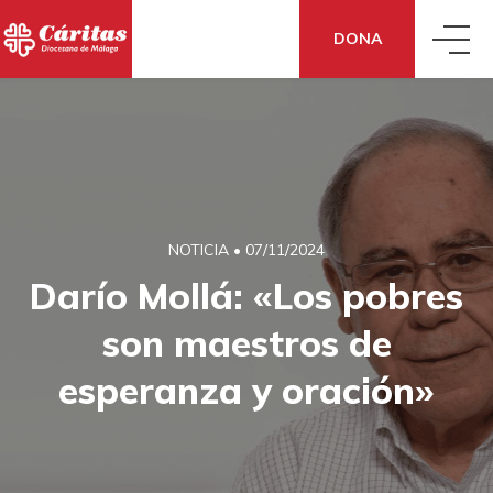
DONA
QUIÉNES SOMOS
QUÉ HACEMOS
CONOCE CÁRITAS
NOTICIA
•
07/11/2024
QUÉ DECIMOS
ACCIÓN SOCIAL
DÓNDE ESTAMOS
Darío Mollá: «Los pobres
son maestros de
QUÉ PUEDES HACER TÚ
NOTICIAS
EMPLEO Y ECONOMÍA SOCIAL
CÓMO NOS FINANCIAMOS
esperanza y oración»
TE AYUDAMOS
DONA
BLOG
COOPERACIÓN INTERNACIONAL
TRANSPARENCIA