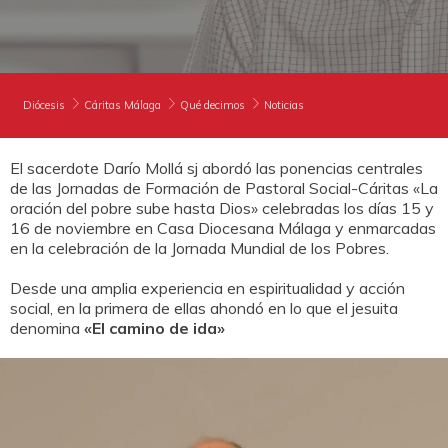
DONA
NECESITAS APOYO
HAZTE VOLUNTARIO
CAMPAÑAS
EMERGENCIAS
CANAL DE DENUNCIA
ENTIDADES SOLIDARIAS
PUBLICACIONES
BUSCADOR
Diócesis
Cáritas Málaga
Qué decimos
Noticias
ACCESO PARA USUARIOS
HERENCIAS Y LEGADOS
El sacerdote Darío Mollá sj abordó las ponencias centrales
de las Jornadas de Formación de Pastoral Social-Cáritas «La
oración del pobre sube hasta Dios» celebradas los días 15 y
16 de noviembre en Casa Diocesana Málaga y enmarcadas
OTRAS FORMAS DE COLABORAR
en la celebración de la Jornada Mundial de los Pobres.
Desde una amplia experiencia en espiritualidad y acción
social, en la primera de ellas ahondó en lo que el jesuita
denomina
«El camino de ida»