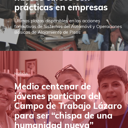
prácticas en empresas
Últimas plazas disponibles en las acciones
formativas de Sistemas del Automóvil y Operaciones
Básicas de Alojamiento de Pisos
NOTICIA
Medio centenar de
jóvenes participa del
Campo de Trabajo Lázaro
para ser “chispa de una
humanidad nueva”