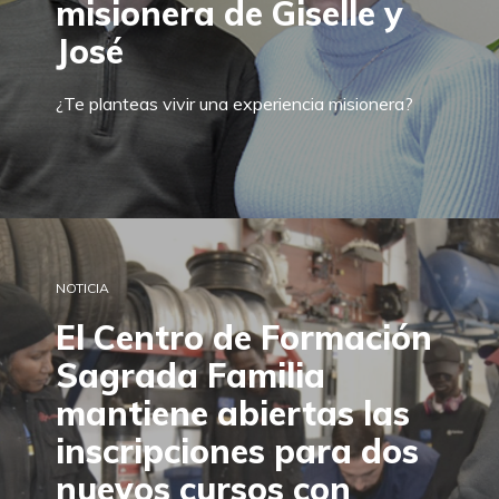
misionera de Giselle y
José
¿Te planteas vivir una experiencia misionera?
NOTICIA
El Centro de Formación
Sagrada Familia
mantiene abiertas las
inscripciones para dos
nuevos cursos con