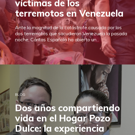
víctimas de los
terremotos en Venezuela
Ante la magnitud de la catástrofe causada por los
dos terremotos que sacudieron Venezuela la pasada
noche, Cáritas Española ha abierto un...
BLOG
Dos años compartiendo
vida en el Hogar Pozo
Dulce: la experiencia