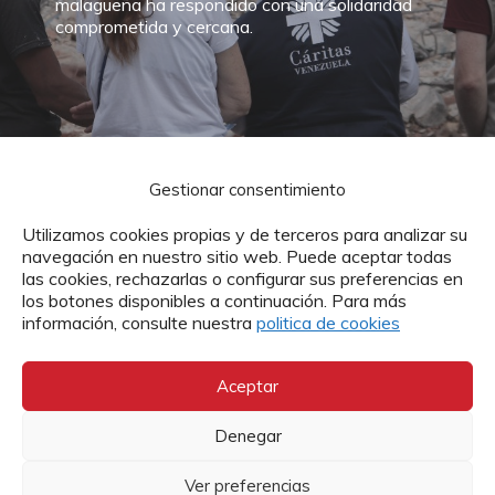
malagueña ha respondido con una solidaridad
comprometida y cercana.
Gestionar consentimiento
¿Qué puedes hacer tú?
Utilizamos cookies propias y de terceros para analizar su
navegación en nuestro sitio web. Puede aceptar todas
las cookies, rechazarlas o configurar sus preferencias en
los botones disponibles a continuación. Para más
información, consulte nuestra
politica de cookies
Aceptar
Denegar
Ver preferencias