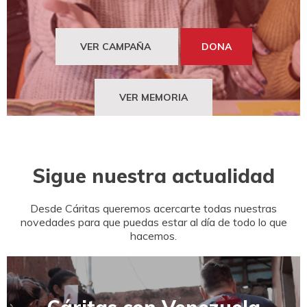
DONA
NECESITAS APOYO
HAZTE VOLUNTARIO
CAMPAÑAS
EMERGENCIAS
VER CAMPAÑA
DONA
CANAL DE DENUNCIA
ENTIDADES SOLIDARIAS
PUBLICACIONES
BUSCADOR
ACCESO PARA USUARIOS
VER MEMORIA
HERENCIAS Y LEGADOS
OTRAS FORMAS DE COLABORAR
Sigue nuestra actualidad
Desde Cáritas queremos acercarte todas nuestras
novedades para que puedas estar al día de todo lo que
hacemos.